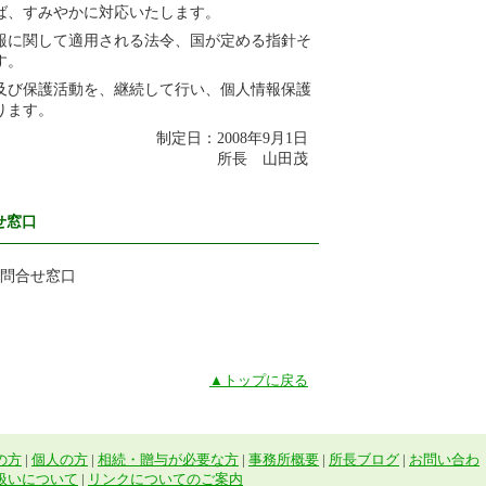
ば、すみやかに対応いたします。
報に関して適用される法令、国が定める指針そ
す。
及び保護活動を、継続して行い、個人情報保護
ります。
制定日：2008年9月1日
所長 山田茂
せ窓口
報問合せ窓口
▲トップに戻る
の方
|
個人の方
|
相続・贈与が必要な方
|
事務所概要
|
所長ブログ
|
お問い合わ
扱いについて
|
リンクについてのご案内