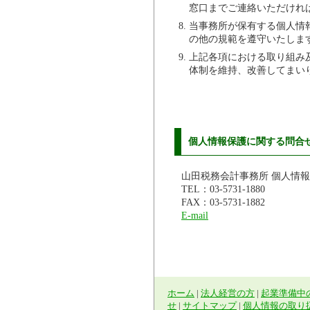
窓口までご連絡いただけれ
当事務所が保有する個人情
の他の規範を遵守いたしま
上記各項における取り組み
体制を維持、改善してまい
個人情報保護に関する問合
山田税務会計事務所 個人情
TEL：03-5731-1880
FAX：03-5731-1882
E-mail
ホーム
|
法人経営の方
|
起業準備中
せ
|
サイトマップ
|
個人情報の取り