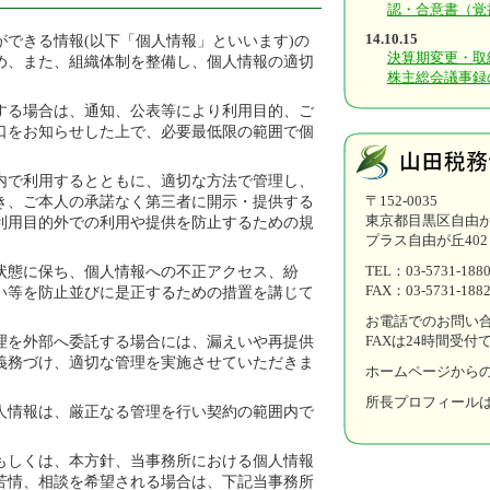
認・合意書（覚
14.10.15
ができる情報(以下「個人情報」といいます)の
決算期変更・取
め、また、組織体制を整備し、個人情報の適切
株主総会議事録
する場合は、通知、公表等により利用目的、ご
口をお知らせした上で、必要最低限の範囲で個
内で利用するとともに、適切な方法で管理し、
〒152-0035
き、ご本人の承諾なく第三者に開示・提供する
東京都
目黒区
自由が丘
利用目的外での利用や提供を防止するための規
プラス自由が丘402
。
TEL：03-5731-188
状態に保ち、個人情報への不正アクセス、紛
FAX
：03-5731-188
い等を防止並びに是正するための措置を講じて
お電話でのお問い合わ
FAXは24時間受付
理を外部へ委託する場合には、漏えいや再提供
義務づけ、適切な管理を実施させていただきま
ホームページから
所長プロフィール
人情報は、厳正なる管理を行い契約の範囲内で
もしくは、本方針、当事務所における個人情報
苦情、相談を希望される場合は、下記当事務所