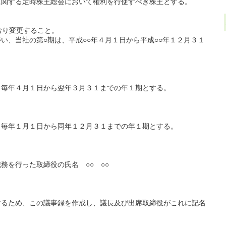
に関する定時株主総会において権利を行使すべき株主とする。
り変更すること。
、当社の第○期は、平成○○年４月１日から平成○○年１２月３１
）
年４月１日から翌年３月３１までの年１期とする。
）
年１月１日から同年１２月３１までの年１期とする。
務を行った取締役の氏名 ○○ ○○
ため、この議事録を作成し、議長及び出席取締役がこれに記名