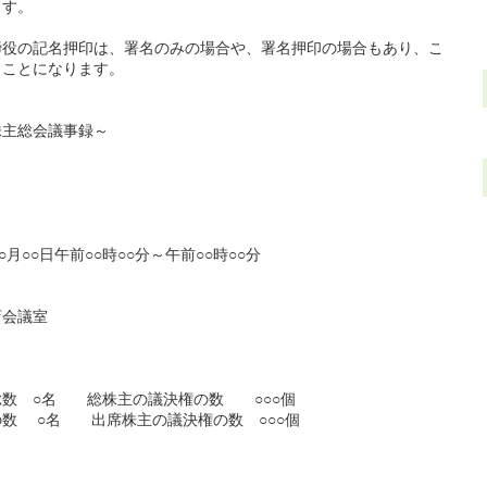
ます。
締役の記名押印は、署名のみの場合や、署名押印の場合もあり、こ
うことになります。
株主総会議事録～
月○○日午前○○時○○分～午前○○時○○分
店会議室
○名 総株主の議決権の数 ○○○個
名 出席株主の議決権の数 ○○○個