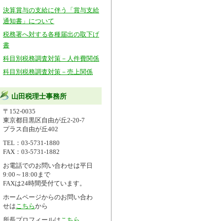
決算賞与の支給に伴う「賞与支給
通知書」について
税務署へ対する各種届出の取下げ
書
科目別税務調査対策－人件費関係
科目別税務調査対策－売上関係
山田税理士事務所
〒152-0035
東京都
目黒区
自由が丘2-20-7
プラス自由が丘402
TEL：03-5731-1880
FAX
：03-5731-1882
お電話でのお問い合わせは平日
9:00～18:00まで
FAXは24時間受付ています。
ホームページからのお問い合わ
せは
こちら
から
所長プロフィールは
こちら