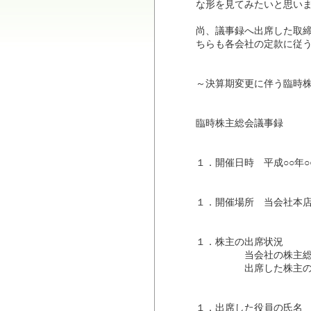
な形を見てみたいと思い
尚、議事録へ出席した取
ちらも各会社の定款に従
～決算期変更に伴う臨時
臨時株主総会議事録
１．開催日時 平成○○年○○
１．開催場所 当会社本
１．株主の出席状況
当会社の株主総数 
出席した株主の数 ○
１．出席した役員の氏名