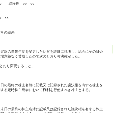
取締役 ○○ ○○
 ○○
びその結果
款の事業年度を変更したい旨を詳細に説明し、総会にその賛否
満場意義なく賛成したので次のとおり可決確定した。
とおり変更すること。
の最終の株主名簿に記載又は記録された議決権を有する株主を
関する定時株主総会において権利を行使すべき株主とする。
日の最終の株主名簿に記載又は記録された議決権を有する株主