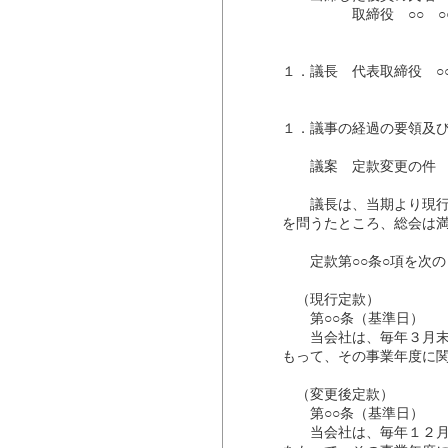
取締役 ○○ ○○ 
１．議長 代表取締役 ○○
１．議事の経過の要領及
議案 定款変更の件
議長は、当期より現行定
を問うたところ、総会は
定款第○○条○項を次の
（現行定款）
第○○条（基準日）
当会社は、毎年３月末日
もって、その事業年度に
（変更後定款）
第○○条（基準日）
当会社は、毎年１２月末