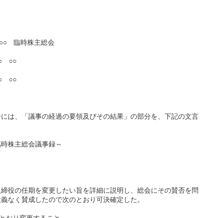
○○ 臨時株主総会
 ○○
○○
合には、「議事の経過の要領及びその結果」の部分を、下記の文言
臨時株主総会議事録～
役の任期を変更したい旨を詳細に説明し、総会にその賛否を問
意義なく賛成したので次のとおり可決確定した。