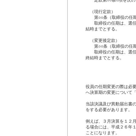
定款第○○条○項を次の
（現行定款）
第○○条（取締役の任
取締役の任期は、選任後
結時までとする。
（変更後定款）
第○○条（取締役の任
取締役の任期は、選任後
終結時までとする。
役員の任期変更の際は必
へ決算期の変更について
当該決議及び異動届出書
をする必要があります。
例えば、３月決算を１２
る場合には、平成２６年
ことになります。