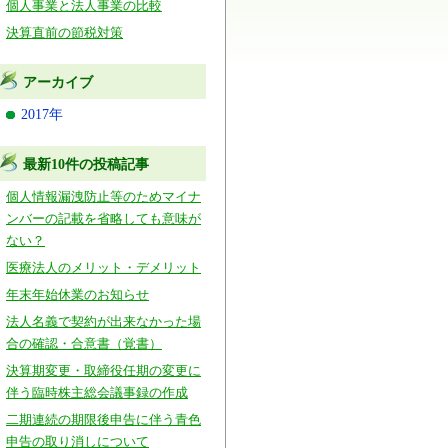
個人事業と法人事業の比較
決算直前の節税対策
アーカイブ
2017年
最新10件の投稿記事
個人情報漏洩防止等のためマイナ
ンバーの記載を省略しても意味が
ない？
医療法人のメリット・デメリット
年末年始休業のお知らせ
法人名義で契約が出来なかった場
合の確認・合意書（覚書）
決算期変更・取締役任期の変更に
伴う臨時株主総会議事録の作成
二期連続の期限後申告に伴う青色
申告の取り消しについて